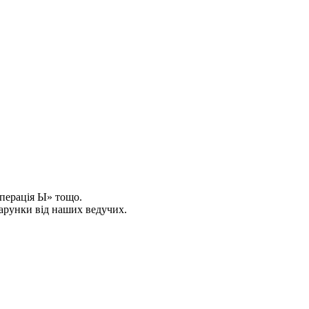
Операція Ы» тощо.
одарунки від наших ведучих.