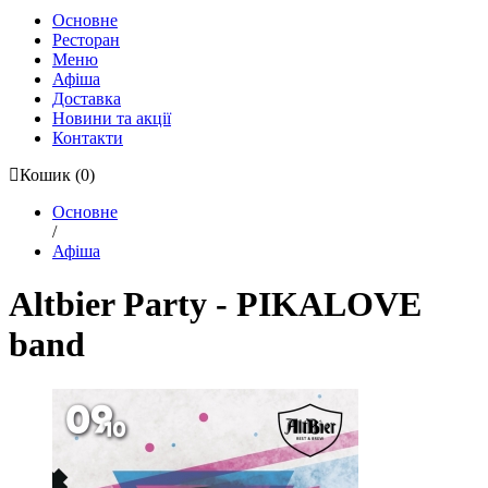
Основне
Ресторан
Меню
Афіша
Доставка
Новини та акції
Контакти
Кошик
(0)
Основне
/
Афіша
Altbier Party - PIKALOVE
band