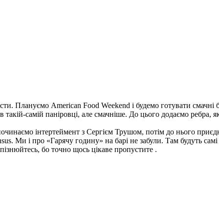
істи. Плануємо American Food Weekend і будемо готувати смачні 
в такій-самій паніровці, але смачніше. До цього додаємо ребра, я
зпочинаємо інтертеймент з Сергієм Трушом, потім до нього при
nsus. Ми і про «Гарячу годину» на барі не забули. Там будуть самі
 спізнюйтесь, бо точно щось цікаве пропустите .