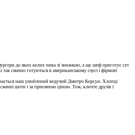
бургери до яких келих пива зі знижкою, а щє шеф приготує сет
кі так смачно готуються в американському соусі і фірмові
єднається наш улюблений ведучий Дмитро Корсун. Хлопці
 смачні шоти і за приємною ціною. Тож, кличте друзів і