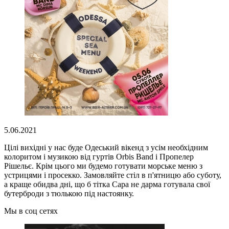
5.06.2021
Цілі вихідні у нас буде Одеський вікенд з усім необхідним
колоритом і музикою від гуртів Orbis
Band
і Пропелер
Рішельє. Крім цього ми будемо готувати морське меню з
устрицями і просекко. Замовляйте стіл в п'ятницю або суботу,
а краще обидва дні, що б тітка Сара не дарма готувала свої
бутерброди з тюлькою під настоянку.
Мы в соц сетях