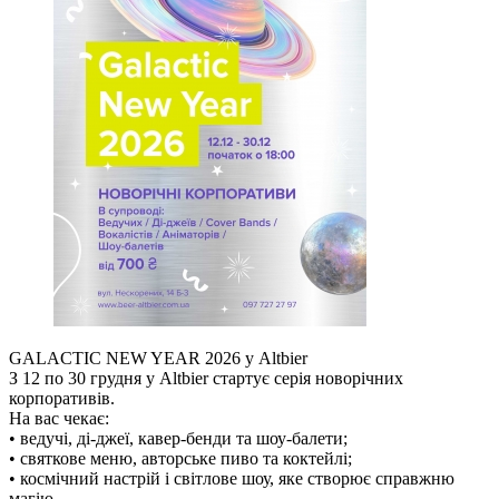
GALACTIC NEW YEAR 2026 у Altbier
З 12 по 30 грудня у Altbier стартує серія новорічних
корпоративів.
На вас чекає:
• ведучі, ді-джеї, кавер-бенди та шоу-балети;
• святкове меню, авторське пиво та коктейлі;
• космічний настрій і світлове шоу, яке створює справжню
магію.