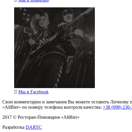
Мы в
Facebook
Свои комментарии и замечания Вы можете оставить Личному п
«AltBier» по номеру телефона контроля качества:
+38 (098) 230-
2017 © Ресторан-Пивоварня «AltBier»
Разработка
DARTC