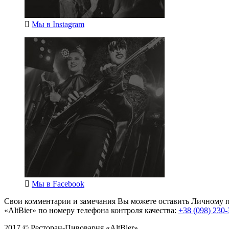
Мы в
Instagram
Мы в
Facebook
Свои комментарии и замечания Вы можете оставить Личному п
«AltBier» по номеру телефона контроля качества:
+38 (098) 230-
2017 © Ресторан-Пивоварня «AltBier»