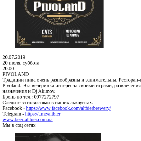
20.07.2019
20 июля, суббота
20:00
PIVOLAND
Традиции пива очень разнообразны и занимательны. Ресторан-п
Pivoland. Эта вечеринка интересна своими играми, развлечени
назначения и Dj Akimov.
Бронь по тел.: 0977272797
Следите за новостями в наших аккаунтах:
Facebook -
https://www.facebook.com/altbierbrewery/
Telegram -
https://t.me/altbier
www.beer-altbier.com.ua
Мы в соц сетях