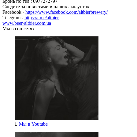
Бронь по тел.: 0977272797
Следите за новостями в наших аккаунтах:
Facebook -
https://www.facebook.com/altbierbrewery/
Telegram -
https://t.me/altbier
www.beer-altbier.com.ua
Мы в соц сетях
Мы в
Youtube