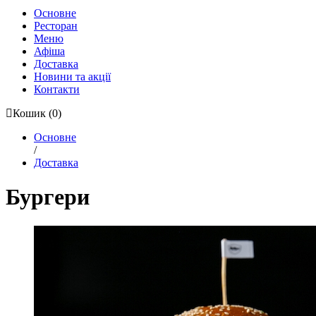
Основне
Ресторан
Меню
Афіша
Доставка
Новини та акції
Контакти
Кошик
(0)
Основне
/
Доставка
Бургери