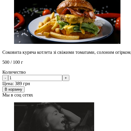
Соковита куряча котлета зі свіжими томатами, солоним огірко
500 / 100 г
Количество
-
+
Цена:
389 грн
В корзину
Мы в соц сетях