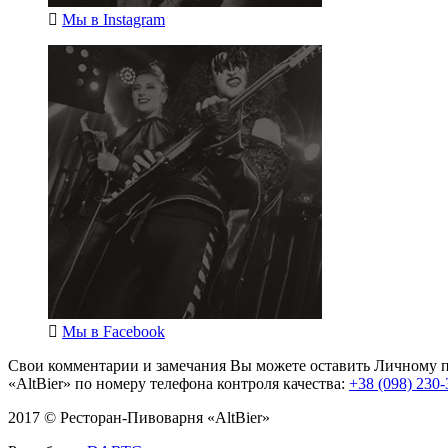
Мы в
Instagram
Мы в
Facebook
Свои комментарии и замечания Вы можете оставить Личному п
«AltBier» по номеру телефона контроля качества:
+38 (098) 230-
2017 © Ресторан-Пивоварня «AltBier»