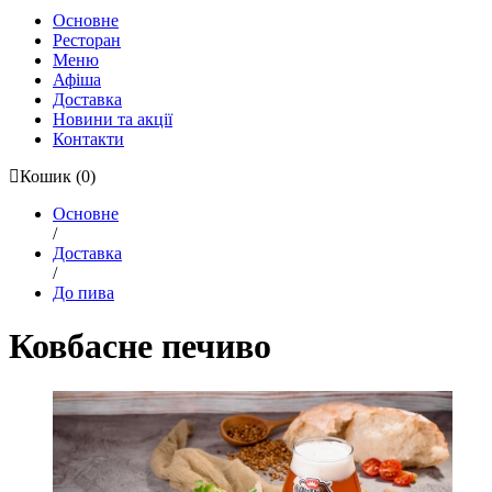
Основне
Ресторан
Меню
Афіша
Доставка
Новини та акції
Контакти
Кошик
(0)
Основне
/
Доставка
/
До пива
Ковбасне печиво