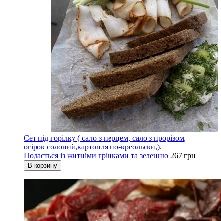
Сет під горілку ( cало з перцем, сало з прорізом,
огірок солоний,картопля по-креольски,).
Подається із житніми грінками та зеленню
267 грн
В корзину