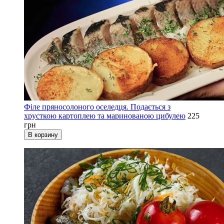
Філе пряносолоного оселедця. Подається з
хрусткою картоплею та маринованою цибулею
225
грн
В корзину