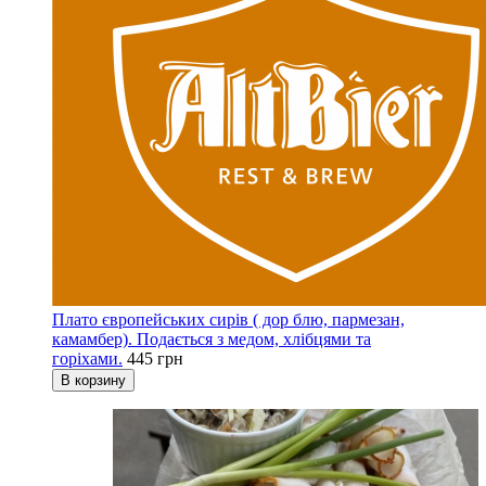
Плато європейських сирів ( дор блю, пармезан,
камамбер). Подається з медом, хлібцями та
горіхами.
445 грн
В корзину