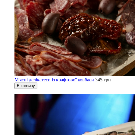
М'ясні делікатеси із крафтової ковбаси
345 грн
В корзину