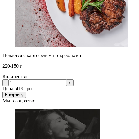
Подается с картофелем по-креольски
220/150 г
Количество
-
+
Цена:
419 грн
В корзину
Мы в соц сетях