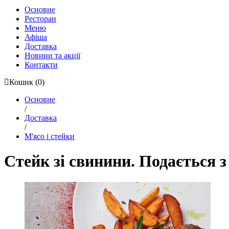
Основне
Ресторан
Меню
Афіша
Доставка
Новини та акції
Контакти
Кошик
(0)
Основне
/
Доставка
/
М'ясо і стейки
Стейк зі свинини. Подається 