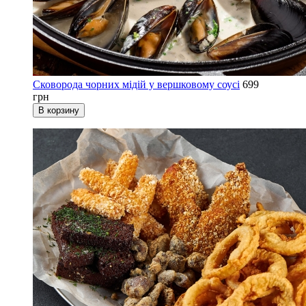
Сковорода чорних мідій у вершковому соусі
699
грн
В корзину