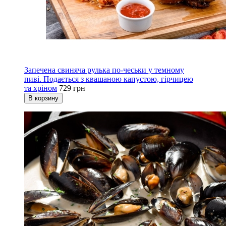
Запечена свиняча рулька по-чеськи у темному
пиві. Подається з квашаною капустою, гірчицею
та хріном
729 грн
В корзину