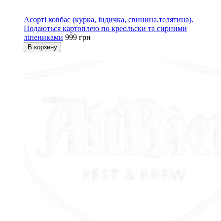
Асорті ковбас (курка, індичка, свинина,телятина).
Подаються картоплею по креольски та сирними
ліпениками
999 грн
В корзину