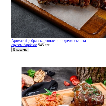
Ароматні ребра з картоплею по креольськи та
соусом барбекю
545 грн
В корзину