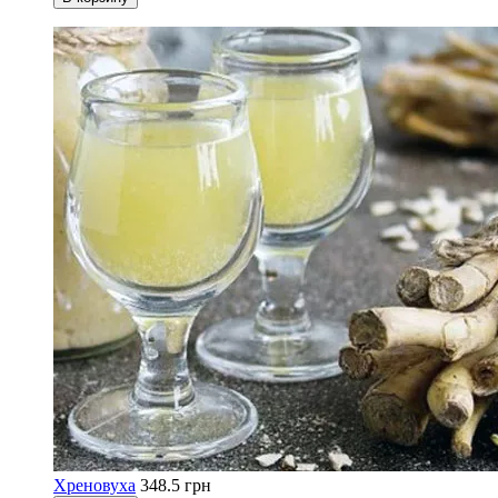
Хреновуха
348.5 грн