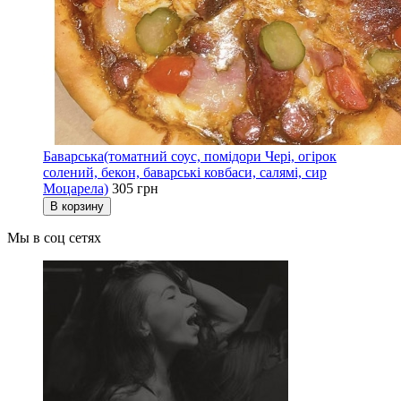
Баварська(томатний соус, помідори Чері, огірок
солений, бекон, баварські ковбаси, салямі, сир
Моцарела)
305 грн
В корзину
Мы в соц сетях