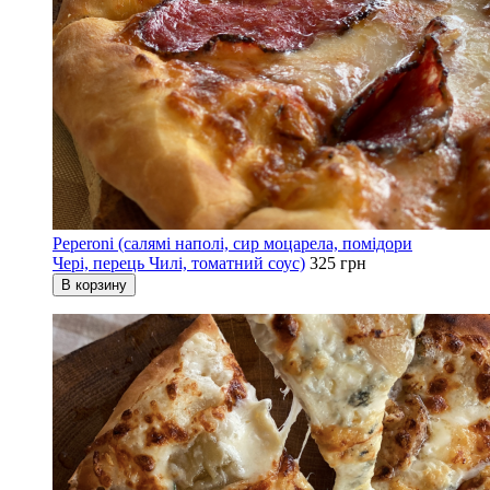
Peperoni (салямі наполі, сир моцарела, помідори
Чері, перець Чилі, томатний соус)
325 грн
В корзину