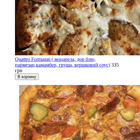
Quattro Formaggi ( моцарела, дор блю,
пармезан,камамбер, груша, вершковий соус)
335
грн
В корзину