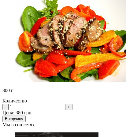
300 г
Количество
-
+
Цена:
389 грн
В корзину
Мы в соц сетях