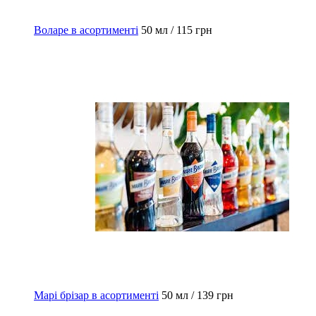
Воларе в асортименті
50 мл / 115 грн
Марі брізар в асортименті
50 мл / 139 грн