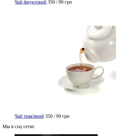
Чай фруктовий
350 / 99 грн
Чай трав'яний
350 / 99 грн
Мы в соц сетях