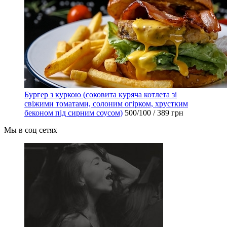
Бургер з куркою (соковита куряча котлета зі
свіжими томатами, солоним огірком, хрустким
беконом під сирним соусом)
500/100 / 389 грн
Мы в соц сетях