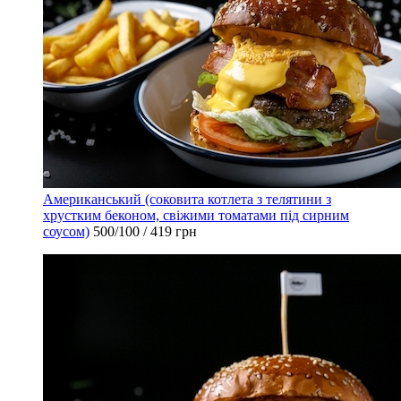
Американський (соковита котлета з телятини з
хрустким беконом, свіжими томатами під сирним
соусом)
500/100 / 419 грн