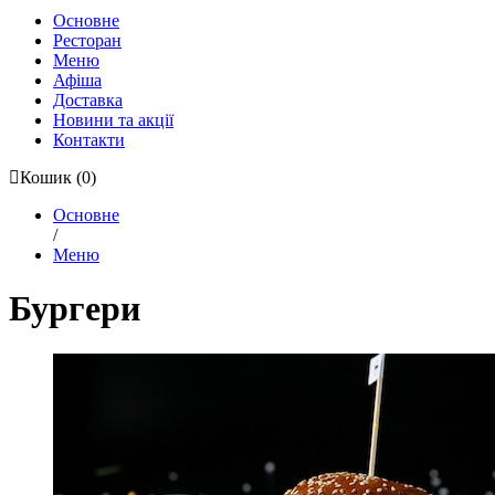
Основне
Ресторан
Меню
Афіша
Доставка
Новини та акції
Контакти
Кошик
(0)
Основне
/
Меню
Бургери