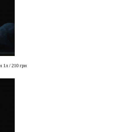
рн
1л / 210 грн