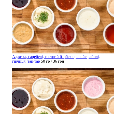
Аджика, сацебелі, гострий барбекю, спайсі, айолі,
гірчиця, тар-тар
50 гр / 36 грн