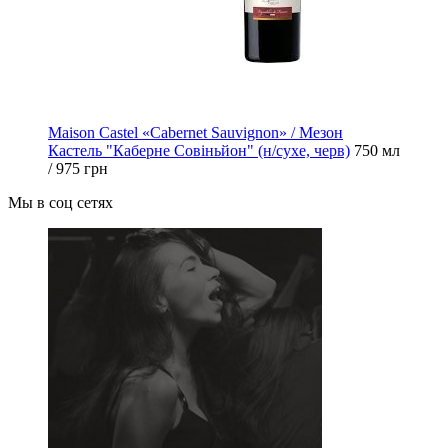
Maison Castel «Cabernet Sauvignon» / Мезон
Кастель "Каберне Совіньйон" (н/сухе, черв)
750 мл
/ 975 грн
Мы в соц сетях