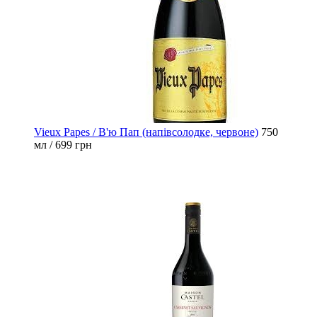
Vieux Papes / В'ю Пап (напівсолодке, червоне)
750
мл / 699 грн