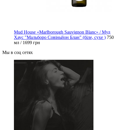
Mud House «Marlborough Sauvignon Blanc» / Муд
Хаус "Мальборо Совіньйон Блан" (біле, сухе )
750
мл / 1699 грн
Мы в соц сетях